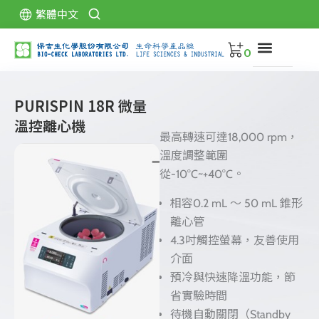
跳
繁體中文
至
主
0
要
內
關
容
於
PURISPIN 18R 微量
保
溫控離心機
吉
最高轉速可達18,000 rpm，
產
溫度調整範圍
品
從-10°C~+40°C。
型
錄
相容0.2 mL ～ 50 mL 錐形
離心管
代
4.3吋觸控螢幕，友善使用
理
品
介面
牌
預冷與快速降溫功能，節
省實驗時間
下
待機自動關閉（Standby