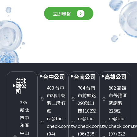
立即聯繫
台中公司
台南公司
高雄公司
台北
總公
403 台中
704 台南
802 高雄
司
市柳川東
市前鋒路
市苓雅區
235
路二段47
293號11
武廟路
新北
號
樓1102室
228號
市中
re@bio-
re@bio-
re@bio-
和區
check.com.tw
check.com.tw
check.com.t
中山
(04)
(06) 238-
(07) 222-