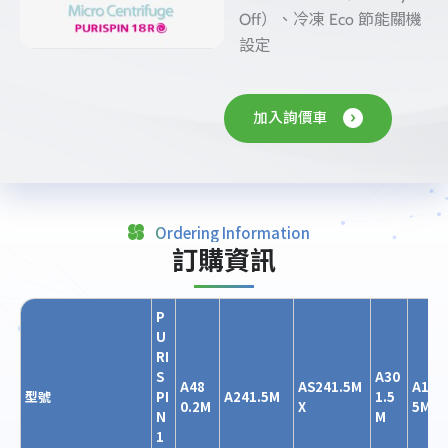
載
Off）、冷凍 Eco 節能關機
專
區
設定
最
新
加入詢價車
消
息
聯
絡
我
Ordering Information
訂購資訊
們
P
U
RI
S
A30
A48
AS241.5M
A12
型號
PI
A241.5M
1.5
0.2M
X
5M
N
M
1