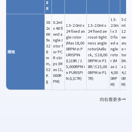
8
R
1.5-
5.0
38
0.2ml
1.5-2.0ml x
1.5-2.0ml x
2.0m
ml x
2x
x 48 fi
24 fixed an
24 fixed ae
l x 3
12 fi
66
xed a
gle rotor
rosol-tight
0 fix
xed
9x
ngle r
(Max 18,00
ness angle
ed a
angl
32
otor f
0RPM in P
rotor(Axllo
ngle
e ro
規格
8
or PC
URISPIN
ck, ≤18,00
roto
tor
m
R stri
(L)18R / 1
0RPM in P1
r (M
(Ma
m,
ps (M
5,000RPM i
8R/≤15,00
ax 1
x 1
52
ax 11,
n PURISPI
0RPM in P1
4,00
4,00
K
000R
N (L)17R)
7R)
0RP
0RP
g
PM)
M)
M)
向右看更多