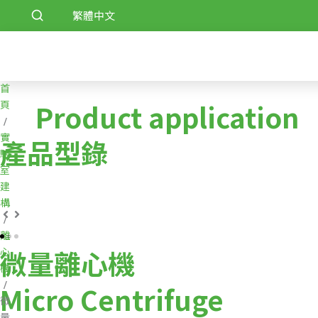
跳
繁體中文
至
主
要
內
首
容
Product application
頁
/
實
產品型錄
驗
室
建
構
/
離
微量離心機
心
機
/
Micro Centrifuge
微
量