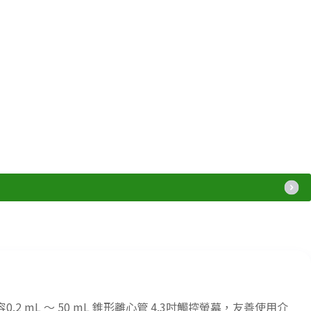
容0.2 mL ～ 50 mL 錐形離心管 4.3吋觸控螢幕，友善使用介