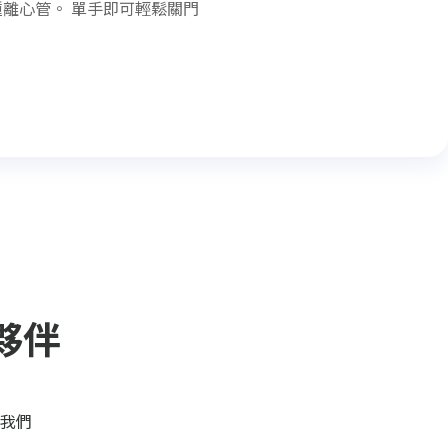
 的多種離心管。 單手即可輕鬆關門
夥伴
我們