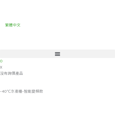
跳
至
主
要
繁體中文
內
容
0
X
沒有詢價產品
-40℃冷凍櫃-智能變頻款