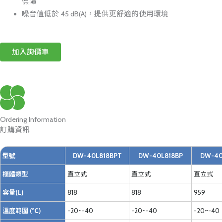
保障
噪音值低於 45 dB(A)，提供更舒適的使用環境
加入詢價車
Ordering Information
訂購資訊
型號
DW-40L818BPT
DW-40L818BP
DW-40
櫃體類型
直立式
直立式
直立式
容量(L)
818
818
959
溫度範圍 (℃)
-20~-40
-20~-40
-20~-40