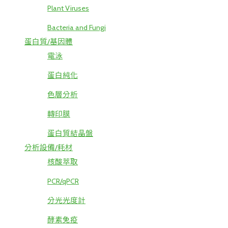
Plant Viruses
Bacteria and Fungi
蛋白質/基因體
電泳
蛋白純化
色層分析
轉印膜
蛋白質結晶盤
分析設備/耗材
核酸萃取
PCR/qPCR
分光光度計
酵素免疫