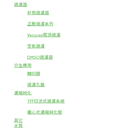
過濾器
針筒過濾器
正壓過濾系列
Vacucap瓶頂過濾
空氣過濾
DMSO過濾器
分生應用
轉印膜
過濾孔盤
濃縮純化
TFF切流式過濾系統
離心式濃縮純化管
其它
水質