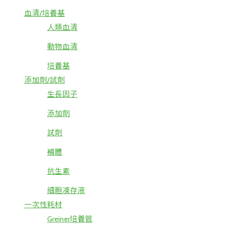
血清/培養基
人類血清
動物血清
培養基
添加劑/試劑
生長因子
添加劑
試劑
補體
抗生素
細胞凍存液
一次性耗材
Greiner培養管