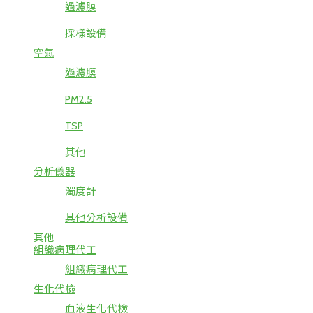
過濾膜
採樣設備
空氣
過濾膜
PM2.5
TSP
其他
分析儀器
濁度計
其他分析設備
其他
組織病理代工
組織病理代工
生化代檢
血液生化代檢