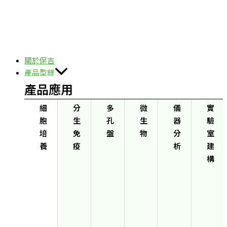
關於保吉
產品型錄
產品應用
細
分
多
微
儀
實
胞
生
孔
生
器
驗
培
免
盤
物
分
室
養
疫
析
建
構