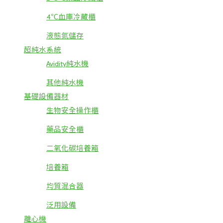
4℃血庫冷藏櫃
液態氮儲存
超純水系統
Avidity純水機
其他純水機
基礎設備器材
生物安全操作櫃
藥品安全櫃
二氧化碳培養箱
培養箱
均質混合器
泛用設備
離心機