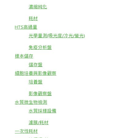
濃縮純化
耗材
HTS高通量
光學量測(吸光度/冷光/螢光)
免疫分析盤
樣本儲存
儲存盤
細胞培養與影像觀察
培養盤
影像觀察盤
水質微生物檢測
水質採樣設備
濾膜/耗材
一次性耗材