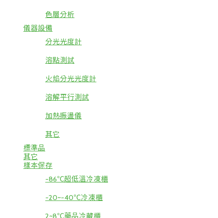
色層分析
儀器設備
分光光度計
溶點測試
火焰分光光度計
溶解平行測試
加熱振盪儀
其它
標準品
其它
樣本保存
-86℃超低溫冷凍櫃
-20~-40℃冷凍櫃
2~8℃藥品冷藏櫃