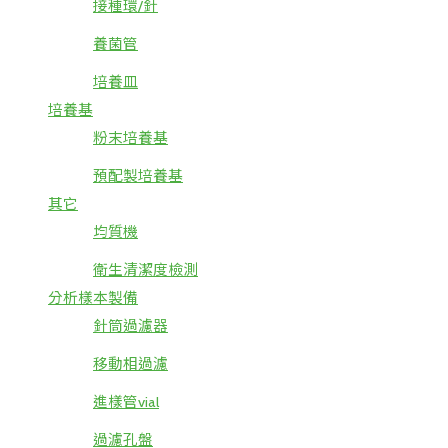
接種環/針
養菌管
培養皿
培養基
粉末培養基
預配製培養基
其它
均質機
衛生清潔度檢測
分析樣本製備
針筒過濾器
移動相過濾
進樣管vial
過濾孔盤