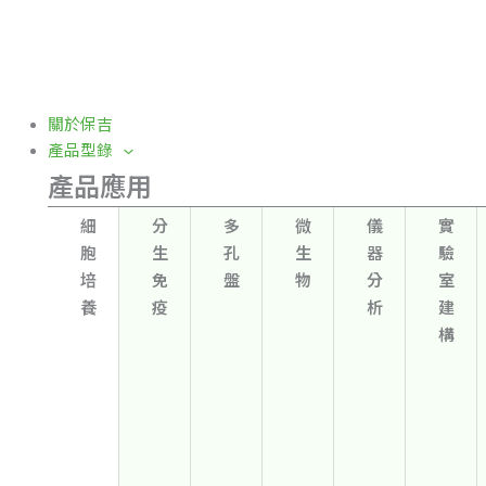
關於保吉
產品型錄
產品應用
細
分
多
微
儀
實
胞
生
孔
生
器
驗
培
免
盤
物
分
室
養
疫
析
建
構