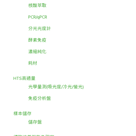
核酸萃取
PCR/qPCR
分光光度計
酵素免疫
濃縮純化
耗材
HTS高通量
光學量測(吸光度/冷光/螢光)
免疫分析盤
樣本儲存
儲存盤