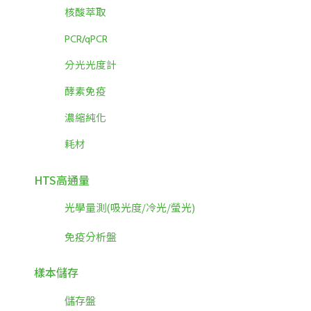
核酸萃取
PCR/qPCR
分光光度計
酵素免疫
濃縮純化
耗材
HTS高通量
光學量測(吸光度/冷光/螢光)
免疫分析盤
樣本儲存
儲存盤