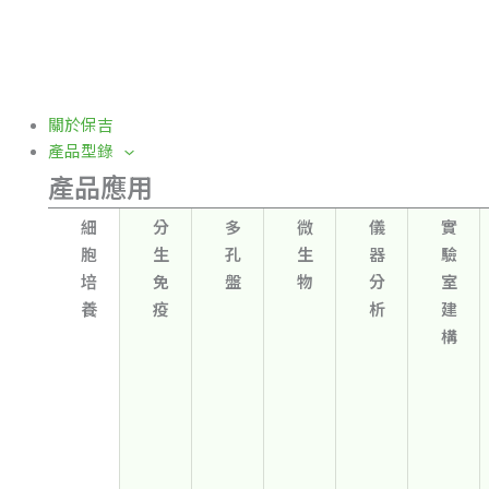
關於保吉
產品型錄
產品應用
細
分
多
微
儀
實
胞
生
孔
生
器
驗
培
免
盤
物
分
室
養
疫
析
建
構