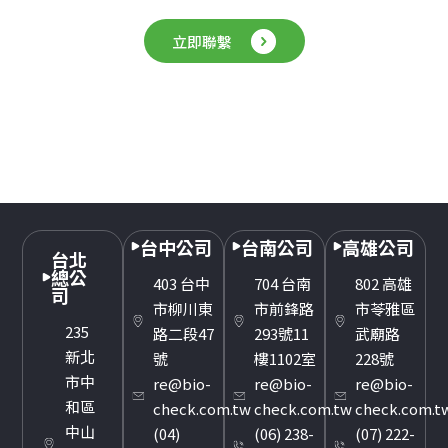
立即聯繫
台中公司
台南公司
高雄公司
台北
總公
403 台中
704 台南
802 高雄
司
市柳川東
市前鋒路
市苓雅區
235
路二段47
293號11
武廟路
新北
號
樓1102室
228號
市中
re@bio-
re@bio-
re@bio-
和區
check.com.tw
check.com.tw
check.com.t
中山
(04)
(06) 238-
(07) 222-