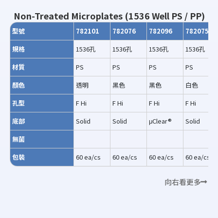
Non-Treated Microplates (1536 Well PS / PP)
型號
782101
782076
782096
782075
規格
1536孔
1536孔
1536孔
1536孔
材質
PS
PS
PS
PS
顏色
透明
黑色
黑色
白色
孔型
F Hi
F Hi
F Hi
F Hi
底部
Solid
Solid
μClear®
Solid
無菌
包裝
60 ea/cs
60 ea/cs
60 ea/cs
60 ea/cs
向右看更多