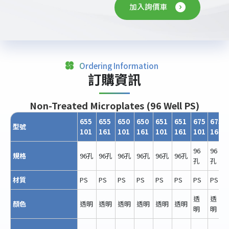
載
加入詢價車
專
區
最
新
消
Ordering Information
息
訂購資訊
聯
Non-Treated Microplates (96 Well PS)
絡
我
655
655
650
650
651
651
675
675
型號
們
101
161
101
161
101
161
101
161
96
96
規格
96孔
96孔
96孔
96孔
96孔
96孔
孔
孔
材質
PS
PS
PS
PS
PS
PS
PS
PS
透
透
顏色
透明
透明
透明
透明
透明
透明
明
明