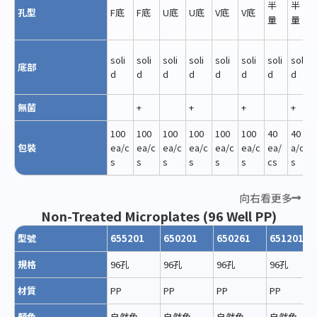
半
半
孔型
F底
F底
U底
U底
V底
V底
量
量
soli
soli
soli
soli
soli
soli
soli
soli
底部
d
d
d
d
d
d
d
d
無菌
+
+
+
+
100
100
100
100
100
100
40
40 e
包裝
ea/c
ea/c
ea/c
ea/c
ea/c
ea/c
ea/
a/c
s
s
s
s
s
s
cs
s
向右看更多
Non-Treated Microplates (96 Well PP)
型號
655201
650201
650261
651201
規格
96孔
96孔
96孔
96孔
材質
PP
PP
PP
PP
顏色
自然色
自然色
自然色
自然色