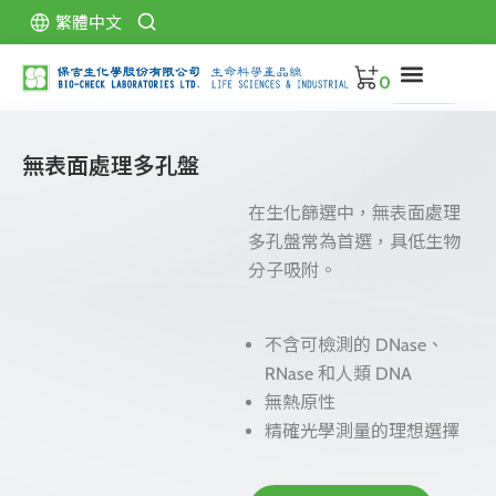
跳
繁體中文
至
主
0
要
內
關
容
於
無表面處理多孔盤
保
吉
在生化篩選中，無表面處理
產
多孔盤常為首選，具低生物
品
分子吸附。
型
錄
不含可檢測的 DNase、
代
RNase 和人類 DNA
理
品
無熱原性
牌
精確光學測量的理想選擇
下