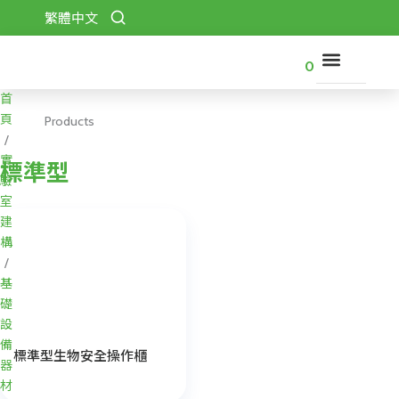
跳
繁體中文
至
主
0
要
內
首
關
容
於
頁
Products
保
/
吉
實
標準型
驗
產
室
品
建
型
構
錄
/
基
代
礎
理
品
設
牌
備
標準型生物安全操作櫃
器
下
材