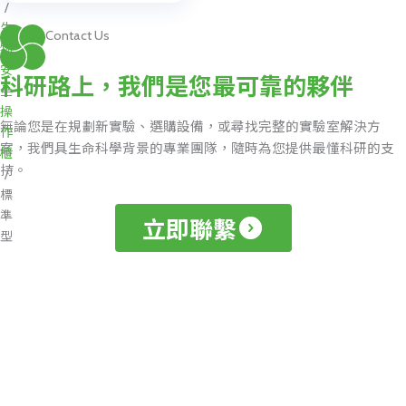
載
/
專
生
Contact Us
區
物
安
科研路上，我們是您最可靠的夥伴
最
全
新
操
消
無論您是在規劃新實驗、選購設備，或尋找完整的實驗室解決方
息
作
案，我們具生命科學背景的專業團隊，隨時為您提供最懂科研的支
櫃
持。
聯
/
絡
標
我
準
立即聯繫
們
型