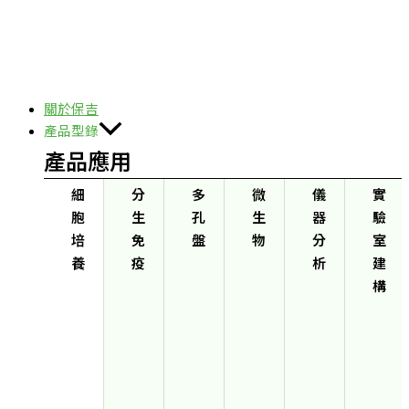
關於保吉
產品型錄
產品應用
細
分
多
微
儀
實
胞
生
孔
生
器
驗
培
免
盤
物
分
室
養
疫
析
建
構