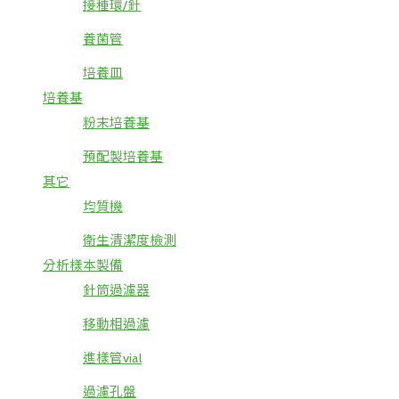
接種環/針
養菌管
培養皿
培養基
粉末培養基
預配製培養基
其它
均質機
衛生清潔度檢測
分析樣本製備
針筒過濾器
移動相過濾
進樣管vial
過濾孔盤