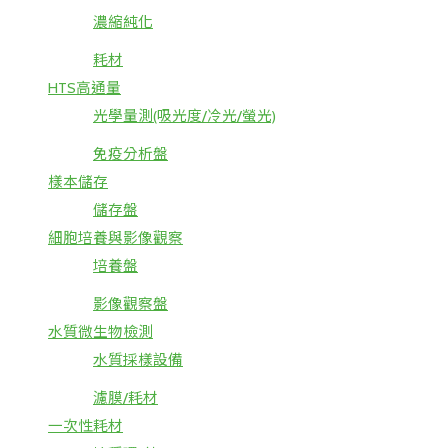
濃縮純化
耗材
HTS高通量
光學量測(吸光度/冷光/螢光)
免疫分析盤
樣本儲存
儲存盤
細胞培養與影像觀察
培養盤
影像觀察盤
水質微生物檢測
水質採樣設備
濾膜/耗材
一次性耗材