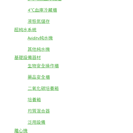
4℃血庫冷藏櫃
液態氮儲存
超純水系統
Avidity純水機
其他純水機
基礎設備器材
生物安全操作櫃
藥品安全櫃
二氧化碳培養箱
培養箱
均質混合器
泛用設備
離心機