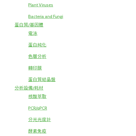
Plant Viruses
Bacteria and Fungi
蛋白質/基因體
電泳
蛋白純化
色層分析
轉印膜
蛋白質結晶盤
分析設備/耗材
核酸萃取
PCR/qPCR
分光光度計
酵素免疫