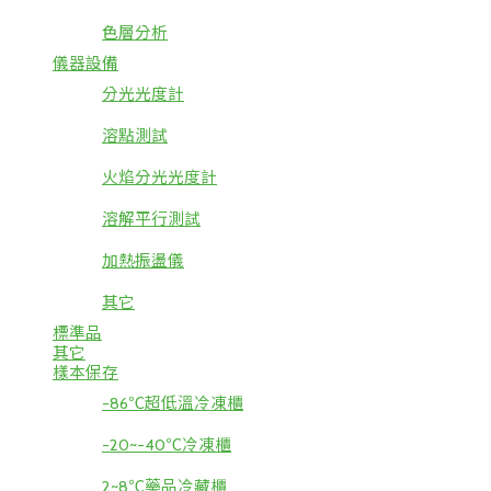
色層分析
儀器設備
分光光度計
溶點測試
火焰分光光度計
溶解平行測試
加熱振盪儀
其它
標準品
其它
樣本保存
-86℃超低溫冷凍櫃
-20~-40℃冷凍櫃
2~8℃藥品冷藏櫃