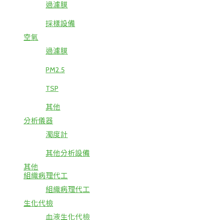
過濾膜
採樣設備
空氣
過濾膜
PM2.5
TSP
其他
分析儀器
濁度計
其他分析設備
其他
組織病理代工
組織病理代工
生化代檢
血液生化代檢