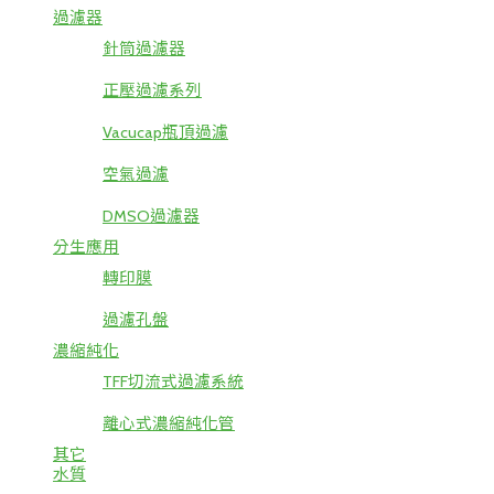
過濾器
針筒過濾器
正壓過濾系列
Vacucap瓶頂過濾
空氣過濾
DMSO過濾器
分生應用
轉印膜
過濾孔盤
濃縮純化
TFF切流式過濾系統
離心式濃縮純化管
其它
水質