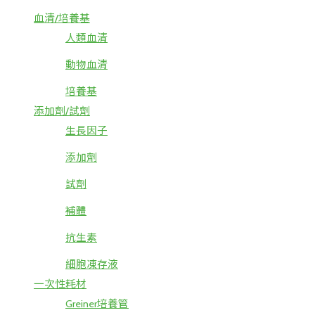
血清/培養基
人類血清
動物血清
培養基
添加劑/試劑
生長因子
添加劑
試劑
補體
抗生素
細胞凍存液
一次性耗材
Greiner培養管