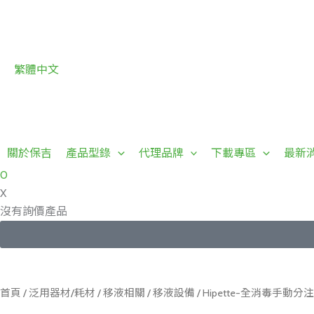
跳
至
主
要
繁體中文
內
容
關於保吉
產品型錄
代理品牌
下載專區
最新
0
X
沒有詢價產品
首頁
/
泛用器材/耗材
/
移液相關
/
移液設備
/ Hipette-全消毒手動分