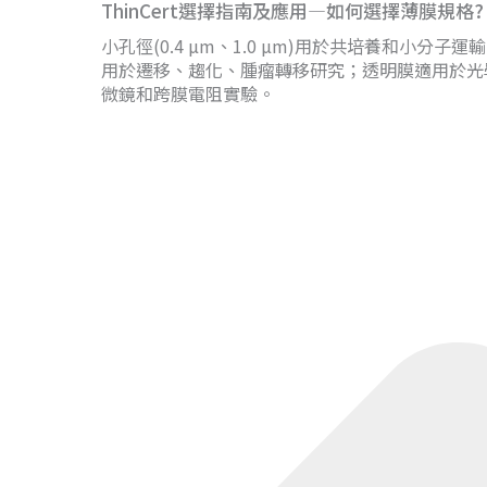
ThinCert選擇指南及應用—如何選擇薄膜規格?
小孔徑(0.4 µm、1.0 µm)用於共培養和小分子運輸
用於遷移、趨化、腫瘤轉移研究；透明膜適用於光
微鏡和跨膜電阻實驗。