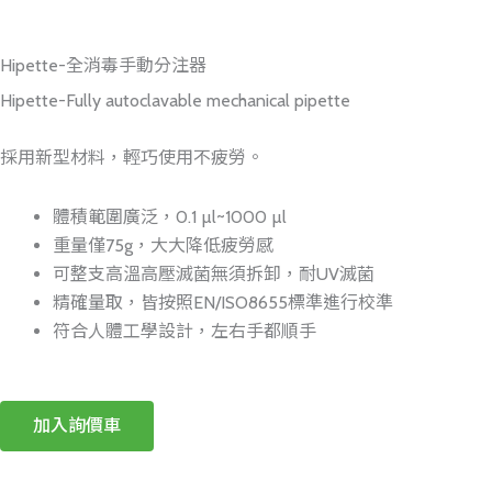
Hipette-全消毒手動分注器
Hipette-Fully autoclavable mechanical pipette
採用新型材料，輕巧使用不疲勞。
體積範圍廣泛，0.1 µl~1000 µl
重量僅75g，大大降低疲勞感
可整支高溫高壓滅菌無須拆卸，耐UV滅菌
精確量取，皆按照EN/ISO8655標準進行校準
符合人體工學設計，左右手都順手
加入詢價車