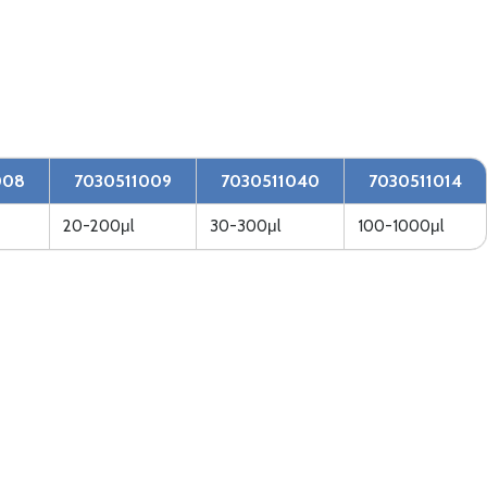
008
7030511009
7030511040
7030511014
20-200μl
30-300μl
100-1000μl