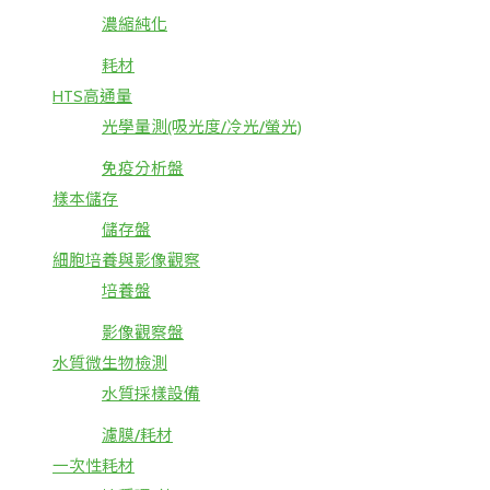
濃縮純化
耗材
HTS高通量
光學量測(吸光度/冷光/螢光)
免疫分析盤
樣本儲存
儲存盤
細胞培養與影像觀察
培養盤
影像觀察盤
水質微生物檢測
水質採樣設備
濾膜/耗材
一次性耗材