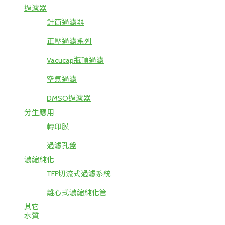
過濾器
針筒過濾器
正壓過濾系列
Vacucap瓶頂過濾
空氣過濾
DMSO過濾器
分生應用
轉印膜
過濾孔盤
濃縮純化
TFF切流式過濾系統
離心式濃縮純化管
其它
水質