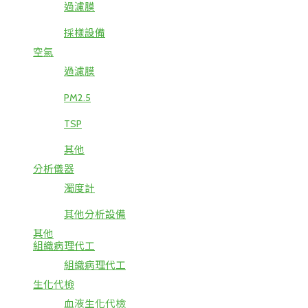
過濾膜
採樣設備
空氣
過濾膜
PM2.5
TSP
其他
分析儀器
濁度計
其他分析設備
其他
組織病理代工
組織病理代工
生化代檢
血液生化代檢