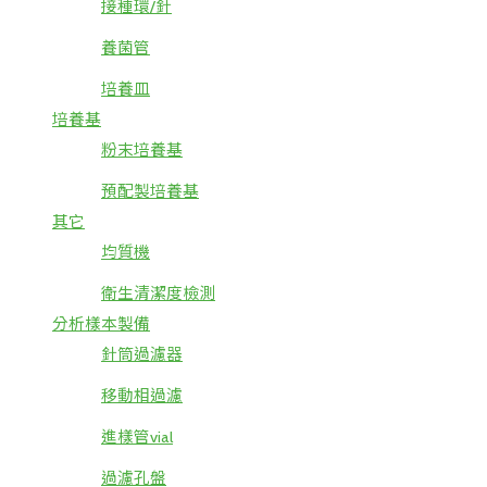
接種環/針
養菌管
培養皿
培養基
粉末培養基
預配製培養基
其它
均質機
衛生清潔度檢測
分析樣本製備
針筒過濾器
移動相過濾
進樣管vial
過濾孔盤