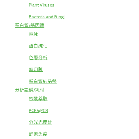
Plant Viruses
Bacteria and Fungi
蛋白質/基因體
電泳
蛋白純化
色層分析
轉印膜
蛋白質結晶盤
分析設備/耗材
核酸萃取
PCR/qPCR
分光光度計
酵素免疫