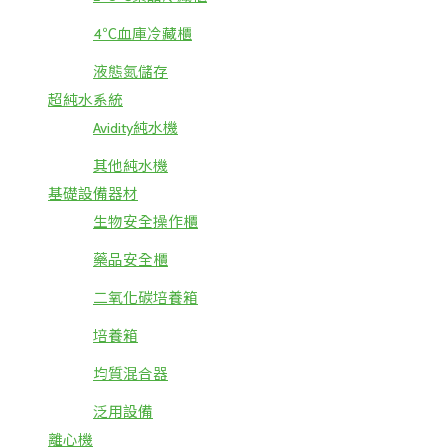
4℃血庫冷藏櫃
液態氮儲存
超純水系統
Avidity純水機
其他純水機
基礎設備器材
生物安全操作櫃
藥品安全櫃
二氧化碳培養箱
培養箱
均質混合器
泛用設備
離心機