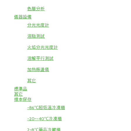
色層分析
儀器設備
分光光度計
溶點測試
火焰分光光度計
溶解平行測試
加熱振盪儀
其它
標準品
其它
樣本保存
-86℃超低溫冷凍櫃
-20~-40℃冷凍櫃
2~8℃藥品冷藏櫃