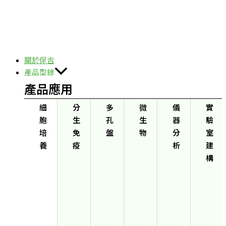
關於保吉
產品型錄
產品應用
細
分
多
微
儀
實
胞
生
孔
生
器
驗
培
免
盤
物
分
室
養
疫
析
建
構