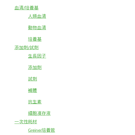
血清/培養基
人類血清
動物血清
培養基
添加劑/試劑
生長因子
添加劑
試劑
補體
抗生素
細胞凍存液
一次性耗材
Greiner培養管