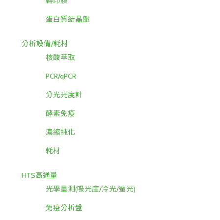
轉印膜
蛋白質結晶盤
分析設備/耗材
核酸萃取
PCR/qPCR
分光光度計
酵素免疫
濃縮純化
耗材
HTS高通量
光學量測(吸光度/冷光/螢光)
免疫分析盤