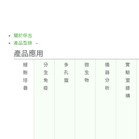
關於保吉
產品型錄
產品應用
細
分
多
微
儀
實
胞
生
孔
生
器
驗
培
免
盤
物
分
室
養
疫
析
建
構