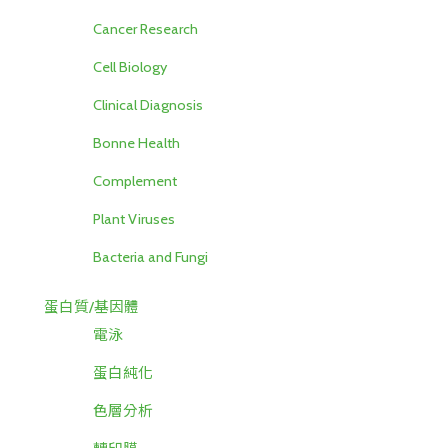
Cancer Research
Cell Biology
Clinical Diagnosis
Bonne Health
Complement
Plant Viruses
Bacteria and Fungi
蛋白質/基因體
電泳
蛋白純化
色層分析