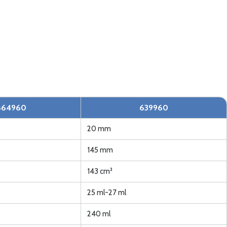
664960
639960
20 mm
145 mm
143 cm²
25 ml-27 ml
240 ml