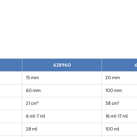
628960
15 mm
20 mm
60 mm
100 mm
21 cm²
58 cm²
6 ml-7 ml
16 ml-17 ml
28 ml
100 ml