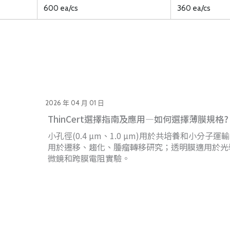
600 ea/cs
360 ea/cs
2026 年 04 月 01 日
ThinCert選擇指南及應用—如何選擇薄膜規格?
小孔徑(0.4 µm、1.0 µm)用於共培養和小分子運輸
用於遷移、趨化、腫瘤轉移研究；透明膜適用於光
微鏡和跨膜電阻實驗。