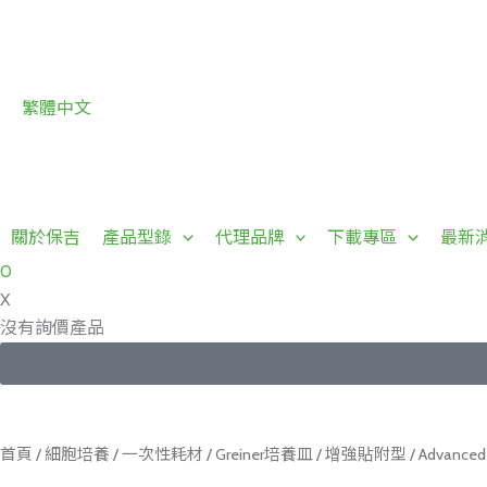
跳
至
主
要
繁體中文
內
容
關於保吉
產品型錄
代理品牌
下載專區
最新
0
X
沒有詢價產品
首頁
/
細胞培養
/
一次性耗材
/
Greiner培養皿
/
增強貼附型
/ Advan