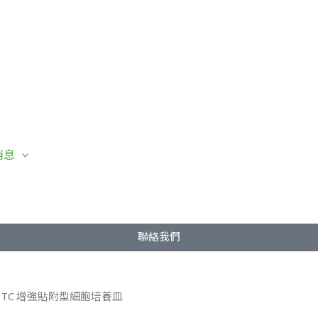
消息
聯絡我們
ced TC 增強貼附型細胞培養皿