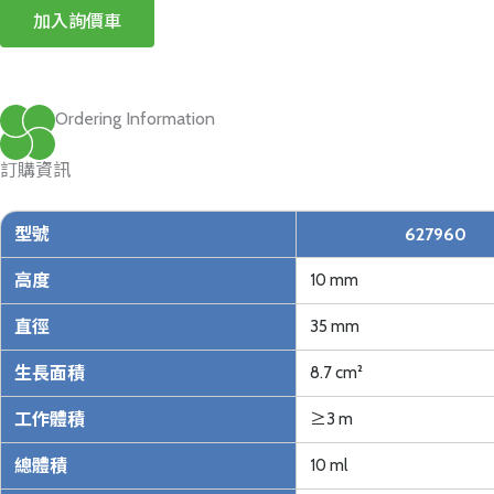
加入詢價車
Ordering Information
訂購資訊
型號
627960
高度
10 mm
直徑
35 mm
生長面積
8.7 cm²
工作體積
≥3 m
總體積
10 ml