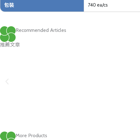
包裝
740 ea/cs
Recommended Articles
推薦文章
More Products