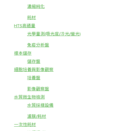
濃縮純化
耗材
HTS高通量
光學量測(吸光度/冷光/螢光)
免疫分析盤
樣本儲存
儲存盤
細胞培養與影像觀察
培養盤
影像觀察盤
水質微生物檢測
水質採樣設備
濾膜/耗材
一次性耗材