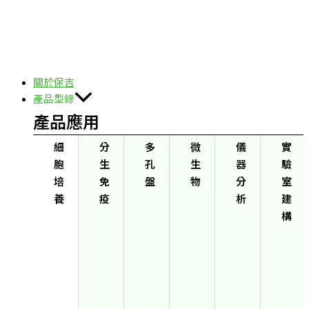
關於保吉
產品型錄
產品應用
細
分
多
微
儀
實
胞
生
孔
生
器
驗
培
免
盤
物
分
室
養
疫
析
建
構