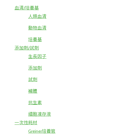
血清/培養基
人類血清
動物血清
培養基
添加劑/試劑
生長因子
添加劑
試劑
補體
抗生素
細胞凍存液
一次性耗材
Greiner培養管