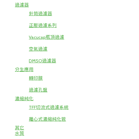
過濾器
針筒過濾器
正壓過濾系列
Vacucap瓶頂過濾
空氣過濾
DMSO過濾器
分生應用
轉印膜
過濾孔盤
濃縮純化
TFF切流式過濾系統
離心式濃縮純化管
其它
水質