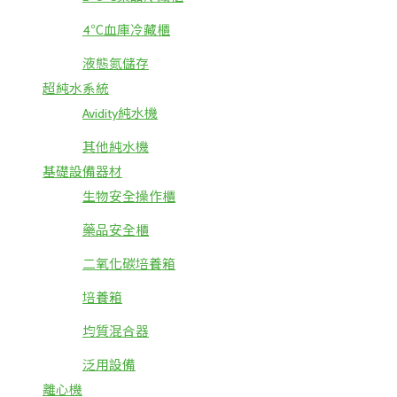
4℃血庫冷藏櫃
液態氮儲存
超純水系統
Avidity純水機
其他純水機
基礎設備器材
生物安全操作櫃
藥品安全櫃
二氧化碳培養箱
培養箱
均質混合器
泛用設備
離心機