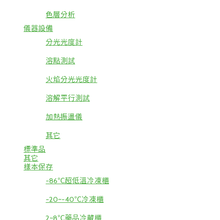
色層分析
儀器設備
分光光度計
溶點測試
火焰分光光度計
溶解平行測試
加熱振盪儀
其它
標準品
其它
樣本保存
-86℃超低溫冷凍櫃
-20~-40℃冷凍櫃
2~8℃藥品冷藏櫃