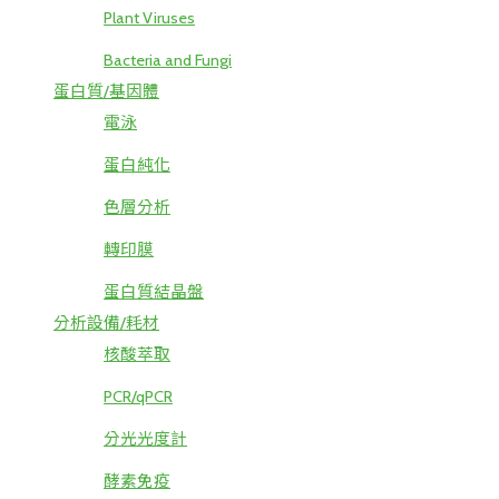
Plant Viruses
Bacteria and Fungi
蛋白質/基因體
電泳
蛋白純化
色層分析
轉印膜
蛋白質結晶盤
分析設備/耗材
核酸萃取
PCR/qPCR
分光光度計
酵素免疫