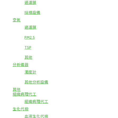
過濾膜
採樣設備
空氣
過濾膜
PM2.5
TSP
其他
分析儀器
濁度計
其他分析設備
其他
組織病理代工
組織病理代工
生化代檢
血液生化代檢