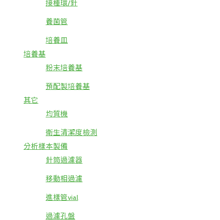
接種環/針
養菌管
培養皿
培養基
粉末培養基
預配製培養基
其它
均質機
衛生清潔度檢測
分析樣本製備
針筒過濾器
移動相過濾
進樣管vial
過濾孔盤