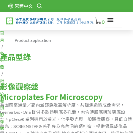
跳
繁體中文
至
主
0
要
內
首
關
容
於
頁
Product application
保
/
吉
多
產品型錄
孔
產
盤
品
/
型
細
錄
影像觀察盤
胞
Microplates For Microscopy
培
代
養
理
為因應高通量／高內涵篩選及高解析度、共軛焦顯微成像需求，
品
與
Greiner Bio-One 提供多款透明底多孔盤，包含薄膜底與玻璃底設
牌
影
計。µClear® 系列適用於螢光、化學發光與一般顯微觀察，具低自體
像
螢光；SCREENSTAR® 系列專為高內涵篩選打造，提供優異成像品
下
觀