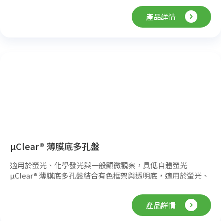
外成像效果。其孔型與幾何設計可降低液面彎月效應，確保細
產品詳情
胞分布均勻與影像一致性，並透過適當表面處理提升細胞附著
與生長。
µClear® 薄膜底多孔盤
適用於螢光、化學發光與一般顯微觀察，具低自體螢光
µClear® 薄膜底多孔盤結合有色框架與透明底，適用於螢光、
化學發光及底讀式檢測與顯微鏡觀察。其最佳化的薄膜厚度可
有效降低聚苯乙烯的自體螢光，並提供多種表面處理與塗層選
產品詳情
項，適合標準檢測與顯微應用。