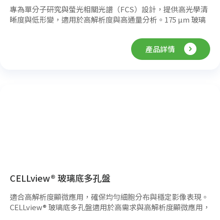
專為單分子研究與螢光相關光譜（FCS）設計，提供高光學清
晰度與低形變，適用於高解析度與高通量分析。175 µm 玻璃
底 適用於螢光相關光譜（FCS）、共軛焦顯微鏡與單分子偵測
提供最佳光學特性 未處理玻璃表面
產品詳情
CELLview® 玻璃底多孔盤
適合高解析度顯微應用，確保均勻細胞分布與穩定影像表現。
CELLview® 玻璃底多孔盤適用於高需求與高解析度顯微應用，
採用黑色環烯烴框架與 0.17 mm 硼矽玻璃底，提供優異的體