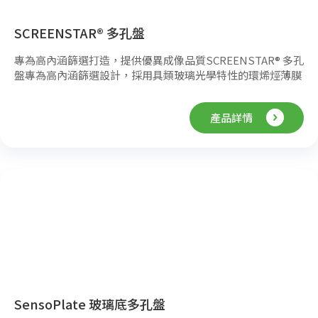
SCREENSTAR® 多孔盤
專為高內涵篩選打造，提供優異成像品質SCREENSTAR® 多孔
盤專為高內涵篩選設計，採用具類玻璃光學特性的環烯烴薄膜
底，提供卓越成像品質與極低自體螢光，並可搭配多種生物塗
層以促進細胞附著與一致性。其下沉式底部設計可搭配高倍率
產品詳情
油鏡或水鏡，並能完整存取周邊與角落孔位。
SensoPlate 玻璃底多孔盤