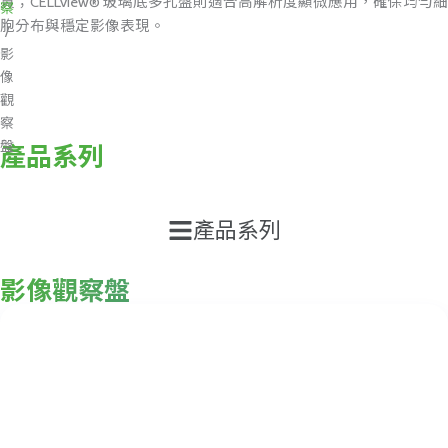
載
質；CELLview® 玻璃底多孔盤則適合高解析度顯微應用，確保均勻細
察
專
胞分布與穩定影像表現。
/
區
影
像
最
觀
新
察
消
息
產品系列
盤
聯
絡
Main
產品系列
我
們
Menu
影像觀察盤