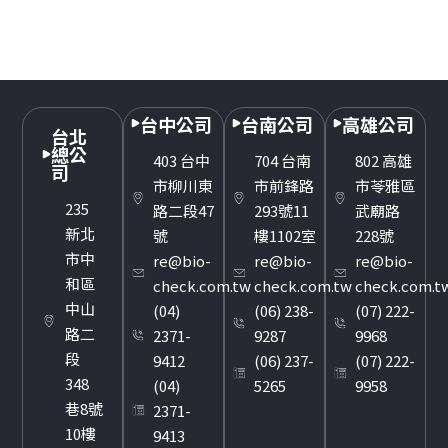
台中公司
台南公司
高雄公司
台北
總公
403 台中
704 台南
802 高雄
司
市柳川東
市前鋒路
市苓雅區
235
路二段47
293號11
武廟路
新北
號
樓1102室
228號
市中
re@bio-
re@bio-
re@bio-
和區
check.com.tw
check.com.tw
check.com.t
中山
(04)
(06) 238-
(07) 222-
路二
2371-
9287
9968
段
9412
(06) 237-
(07) 222-
348
(04)
5265
9958
巷8號
2371-
10樓
9413