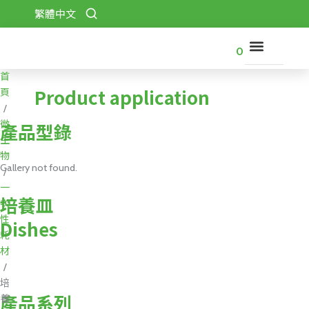
跳
繁體中文
至
主
0
要
內
首
關
容
Product application
於
頁
保
/
吉
微
產品型錄
生
產
物
品
Gallery not found.
/
型
一
錄
培養皿
次
性
Dishes
代
耗
理
品
材
牌
/
培
下
產品系列
養