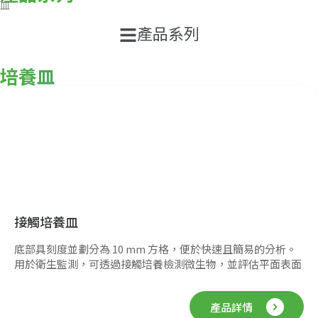
載
皿
專
區
Main
產品系列
Menu
最
培養皿
新
消
息
聯
絡
我
們
接觸培養皿
底部具刻度並劃分為 10 mm 方格，便於快速且簡易的分析。
用於衛生監測，可透過接觸培養檢測微生物，並評估平面表面
清潔與消毒效果。優化的皿型設計可在填充瓊脂時形成凹液
面。
產品詳情