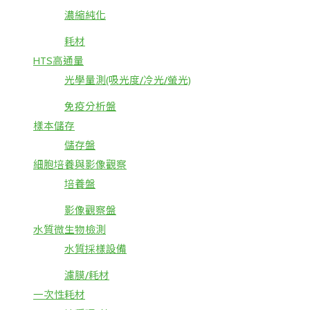
濃縮純化
耗材
HTS高通量
光學量測(吸光度/冷光/螢光)
免疫分析盤
樣本儲存
儲存盤
細胞培養與影像觀察
培養盤
影像觀察盤
水質微生物檢測
水質採樣設備
濾膜/耗材
一次性耗材