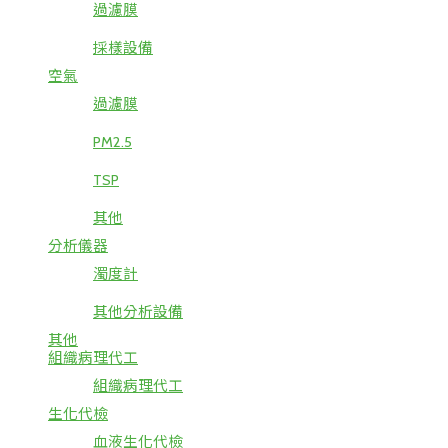
過濾膜
採樣設備
空氣
過濾膜
PM2.5
TSP
其他
分析儀器
濁度計
其他分析設備
其他
組織病理代工
組織病理代工
生化代檢
血液生化代檢