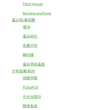
Plant Viruses
Bacteria and Fungi
蛋白質/基因體
電泳
蛋白純化
色層分析
轉印膜
蛋白質結晶盤
分析設備/耗材
核酸萃取
PCR/qPCR
分光光度計
酵素免疫