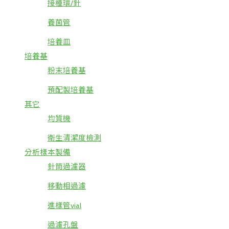
接種環/針
養菌管
培養皿
培養基
粉末培養基
預配製培養基
其它
均質機
衛生清潔度檢測
分析樣本製備
針筒過濾器
移動相過濾
進樣管vial
過濾孔盤