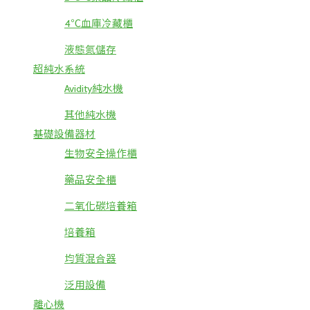
4℃血庫冷藏櫃
液態氮儲存
超純水系統
Avidity純水機
其他純水機
基礎設備器材
生物安全操作櫃
藥品安全櫃
二氧化碳培養箱
培養箱
均質混合器
泛用設備
離心機