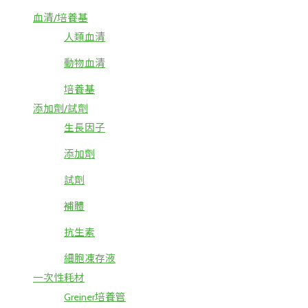
血清/培養基
人類血清
動物血清
培養基
添加劑/試劑
生長因子
添加劑
試劑
補體
抗生素
細胞凍存液
一次性耗材
Greiner培養管