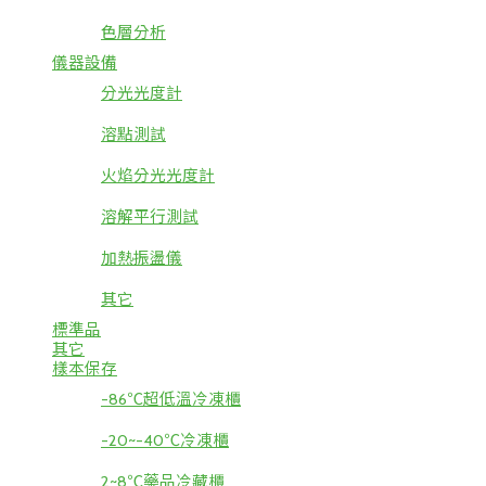
色層分析
儀器設備
分光光度計
溶點測試
火焰分光光度計
溶解平行測試
加熱振盪儀
其它
標準品
其它
樣本保存
-86℃超低溫冷凍櫃
-20~-40℃冷凍櫃
2~8℃藥品冷藏櫃