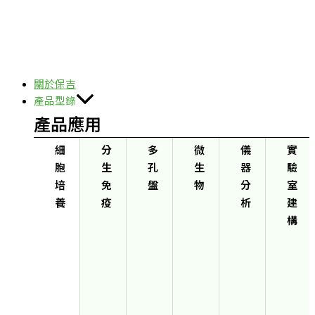
關於保吉
產品型錄
產品應用
細
分
多
微
儀
實
胞
生
孔
生
器
驗
培
免
盤
物
分
室
養
疫
析
建
構