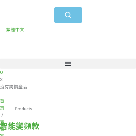
跳
至
主
要
繁體中文
內
容
0
X
沒有詢價產品
首
頁
Products
/
實
智能變頻款
驗