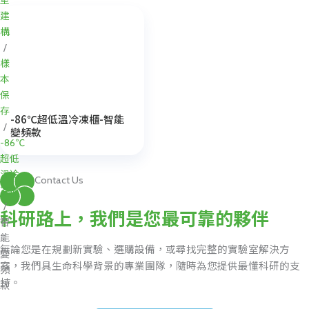
室
建
構
/
樣
本
保
存
-86℃超低溫冷凍櫃-智能
/
變頻款
-86℃
超低
溫冷
Contact Us
凍櫃
/
科研路上，我們是您最可靠的夥伴
智
能
無論您是在規劃新實驗、選購設備，或尋找完整的實驗室解決方
變
案，我們具生命科學背景的專業團隊，隨時為您提供最懂科研的支
頻
持。
款