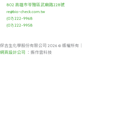
802 高雄市苓雅區武廟路228號
re@bio-check.com.tw
(07) 222-9968
(07) 222-9958
保吉生化學股份有限公司 2026 © 版權所有｜
網頁設計公司
：振作雲科技
搜
尋