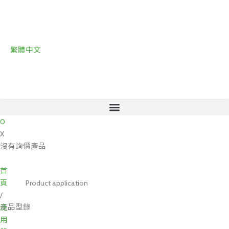
跳
至
主
要
繁體中文
內
容
0
X
沒有詢價產品
首
頁
Product application
/
產品型錄
泛
用