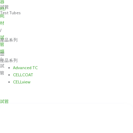
器
試管
材/
Test Tubes
耗
材
/
試
產品系列
管
類
Main
/
Menu
產品系列
試
Advanced TC
管
CELLCOAT
CELLview
試管