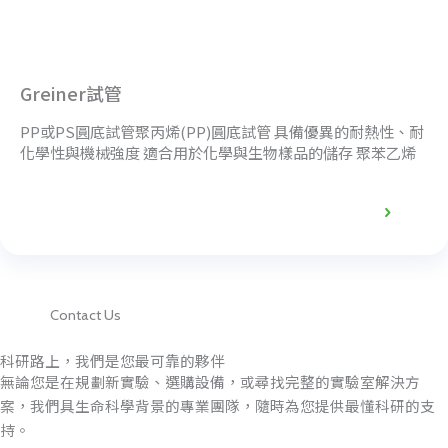
Greiner試管
PP或PS圓底試管聚丙烯(PP)圓底試管 具備優異的耐熱性、耐
化學性與機械強度 適合用於化學與生物樣品的儲存 聚苯乙烯
(PS)圓底試管 高透明度，特別適合用於光學量測
產品詳情
Contact Us
科研路上，我們是您最可靠的夥伴
無論您是在規劃新實驗、選購設備，或尋找完整的實驗室解決方
案，我們具生命科學背景的專業團隊，隨時為您提供最懂科研的支
持。