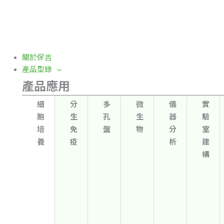
關於保吉
產品型錄
產品應用
細
分
多
微
儀
實
胞
生
孔
生
器
驗
培
免
盤
物
分
室
養
疫
析
建
構