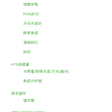
核酸萃取
PCR/qPCR
分光光度計
酵素免疫
濃縮純化
耗材
HTS高通量
光學量測(吸光度/冷光/螢光)
免疫分析盤
樣本儲存
儲存盤