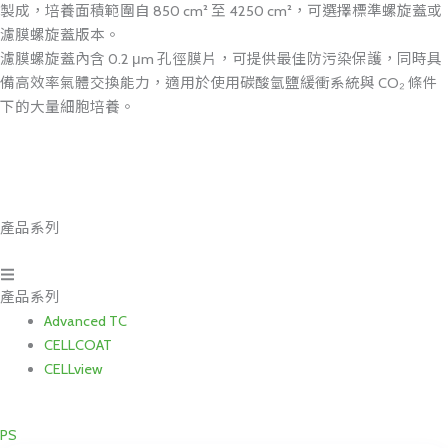
製成，培養面積範圍自 850 cm² 至 4250 cm²，可選擇標準螺旋蓋或
濾膜螺旋蓋版本。
濾膜螺旋蓋內含 0.2 μm 孔徑膜片，可提供最佳防污染保護，同時具
備高效率氣體交換能力，適用於使用碳酸氫鹽緩衝系統與 CO₂ 條件
下的大量細胞培養。
產品系列
Main
Menu
產品系列
Advanced TC
CELLCOAT
CELLview
PS