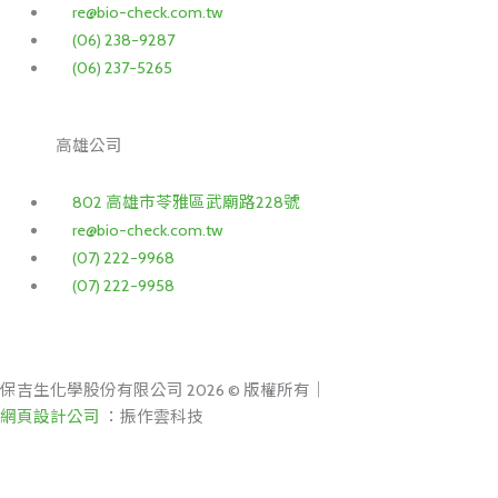
re@bio-check.com.tw
(06) 238-9287
(06) 237-5265
高雄公司
802 高雄市苓雅區武廟路228號
re@bio-check.com.tw
(07) 222-9968
(07) 222-9958
保吉生化學股份有限公司 2026 © 版權所有｜
網頁設計公司
：振作雲科技
搜