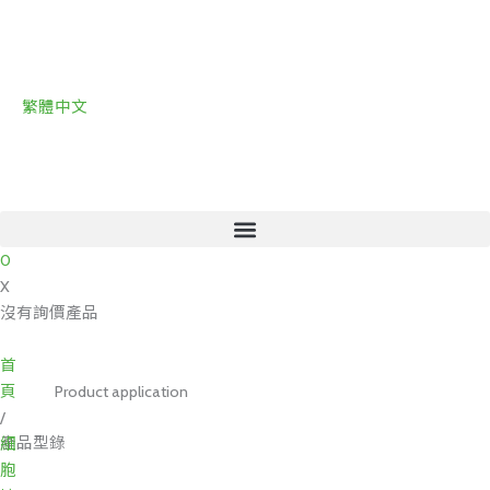
跳
至
主
要
繁體中文
內
容
0
X
沒有詢價產品
首
頁
Product application
/
產品型錄
細
胞