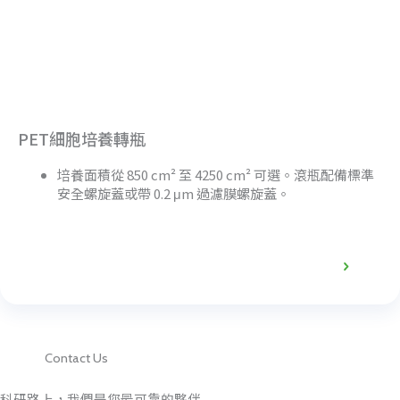
PET細胞培養轉瓶
培養面積從 850 cm² 至 4250 cm² 可選。滾瓶配備標準
安全螺旋蓋或帶 0.2 μm 過濾膜螺旋蓋。
產品詳情
Contact Us
科研路上，我們是您最可靠的夥伴