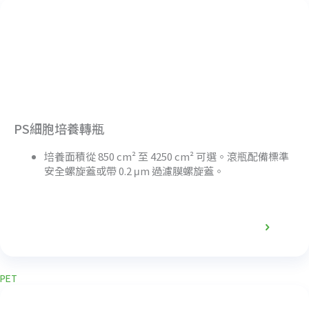
PS細胞培養轉瓶
培養面積從 850 cm² 至 4250 cm² 可選。滾瓶配備標準
安全螺旋蓋或帶 0.2 μm 過濾膜螺旋蓋。
產品詳情
PET