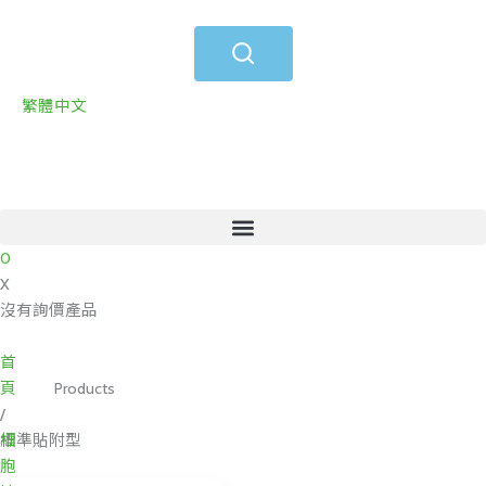
跳
至
主
要
繁體中文
內
容
0
X
沒有詢價產品
首
頁
Products
/
細
標準貼附型
胞