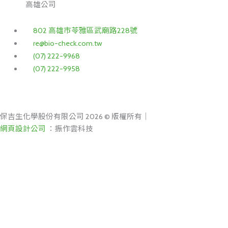
高雄公司
802 高雄市苓雅區武廟路228號
re@bio-check.com.tw
(07) 222-9968
(07) 222-9958
保吉生化學股份有限公司 2026 © 版權所有｜
網頁設計公司
：振作雲科技
搜
尋