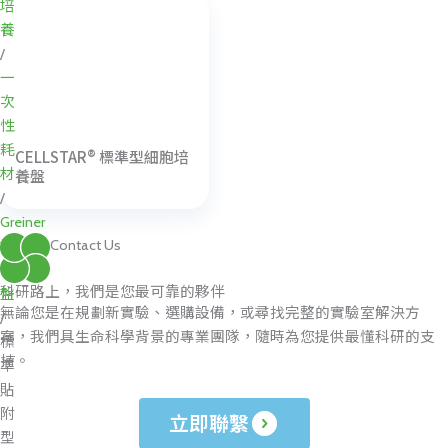
培
養
/
一
次
性
耗
CELLSTAR® 標準型細胞培
材
養盤
/
Greiner
Contact Us
培
養
科研路上，我們是您最可靠的夥伴
盤
無論您是在規劃新實驗、選購設備，或尋找完整的實驗室解決方
/
案，我們具生命科學背景的專業團隊，隨時為您提供最懂科研的支
標
持。
準
貼
附
立即聯繫
型