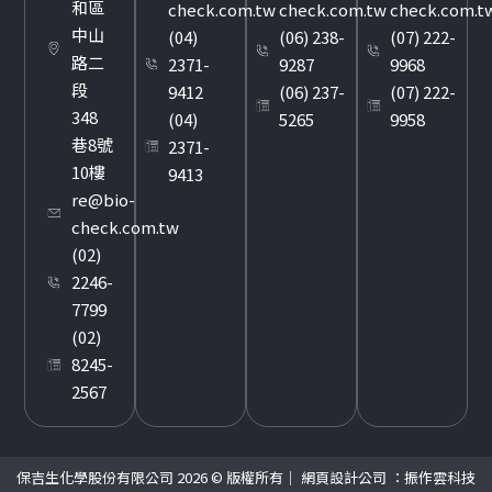
和區
check.com.tw
check.com.tw
check.com.t
中山
(04)
(06) 238-
(07) 222-
路二
2371-
9287
9968
段
9412
(06) 237-
(07) 222-
348
(04)
5265
9958
巷8號
2371-
10樓
9413
re@bio-
check.com.tw
(02)
2246-
7799
(02)
8245-
2567
保吉生化學股份有限公司 2026 © 版權所有｜
網頁設計公司
：振作雲科技