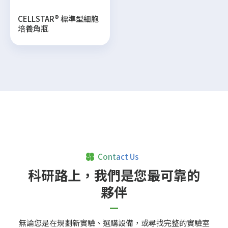
載
專
CELLSTAR® 標準型細胞
區
培養角瓶
最
新
消
息
聯
絡
我
們
Contact Us
科研路上，我們是您最可靠的
夥伴
無論您是在規劃新實驗、選購設備，或尋找完整的實驗室