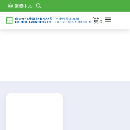
跳
繁體中文
至
主
0
要
內
關
首頁
/
細胞培養
/
一次性耗材
/
Greiner培養角瓶
/
標準貼附型
容
於
保
Products
吉
標準貼附型
產
品
型
錄
代
理
品
牌
下