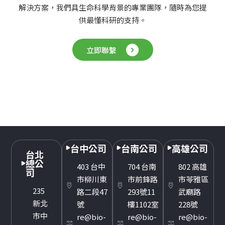
解決方案，我們具生命科學背景的專業團隊，隨時為您提
供最懂科研的支持。
立即聯繫
台中公司
台南公司
高雄公司
台北
總公
403 台中
704 台南
802 高雄
司
市柳川東
市前鋒路
市苓雅區
235
路二段47
293號11
武廟路
新北
號
樓1102室
228號
市中
re@bio-
re@bio-
re@bio-